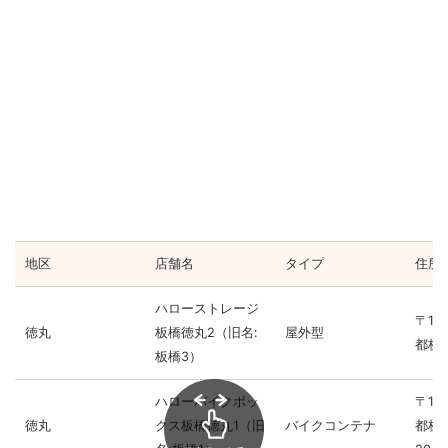
地区
店舗名
タイプ
住所
ハローストレージ
〒17
徳丸
板橋徳丸2（旧名:
屋外型
都板橋
板橋3）
ハローバイクボッ
〒17
徳丸
クス板橋徳丸1（旧
バイクコンテナ
都板