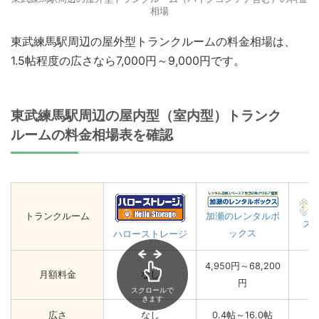
相場
東武練馬駅周辺の屋外型トランクルームの料金相場は、
1.5帖程度の広さなら7,000円～9,000円です。
東武練馬駅周辺の屋内型（室内型）トランク
ルームの料金相場表を確認
トランクルーム
加瀬のレンタルボ
ス
ックス
ハローストレージ
4,950円～68,200
月額料金
なし
円
スクロールで
きます
広さ
なし
0.4帖～16.0帖