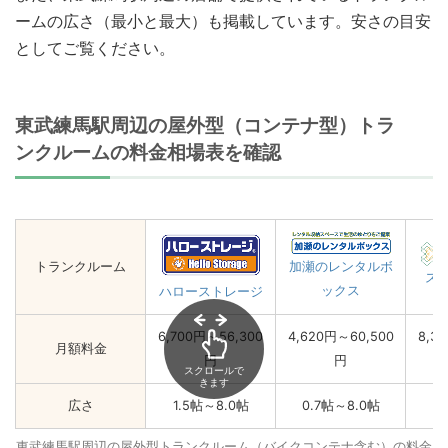
ームの広さ（最小と最大）も掲載しています。安さの目安
としてご覧ください。
東武練馬駅周辺の屋外型（コンテナ型）トラ
ンクルームの料金相場表を確認
トランクルーム
加瀬のレンタルボ
ス
ックス
ハローストレージ
6,700円～56,300
4,620円～60,500
8,3
月額料金
円
円
スクロールで
きます
広さ
1.5帖～8.0帖
0.7帖～8.0帖
1
東武練馬駅周辺の屋外型トランクルーム（バイクコンテナ含む）の料金