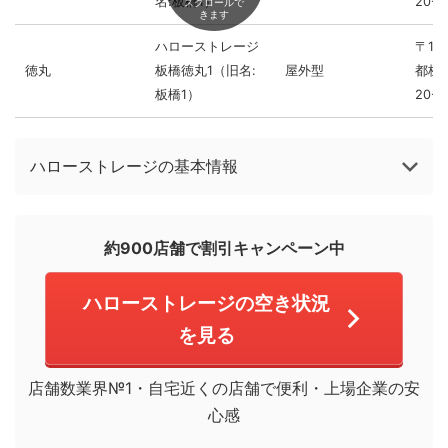
名:板橋1）
20-6
スクロールで
きます
ハローストレージ
〒17
徳丸
板橋徳丸1（旧名:
屋外型
都板
板橋1）
20-6
ハローストレージの基本情報
約900店舗で割引キャンペーン中
ハローストレージの空き状況
を見る
店舗数業界№1・自宅近くの店舗で便利・上場企業の安
心感