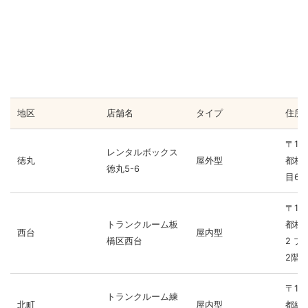
地区
店舗名
タイプ
住所
〒17
レンタルボックス
徳丸
屋外型
都板
徳丸5-6
目6-
〒17
トランクルーム板
都板橋
西台
屋内型
橋区西台
2 プ
2階
〒17
トランクルーム練
北町
屋内型
都練