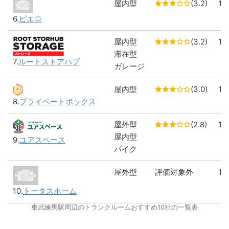
屋内型
(3.2)
1
6.
ピエロ
屋内型
(3.2)
1
滞在型
7.
ルートストアハブ
ガレージ
屋内型
(3.0)
1
8.
プライベートボックス
屋外型
(2.8)
1
屋内型
9.
ユアスペース
バイク
屋外型
評価対象外
1
10.
トータスホーム
東武練馬駅周辺のトランクルームおすすめ10社の一覧表