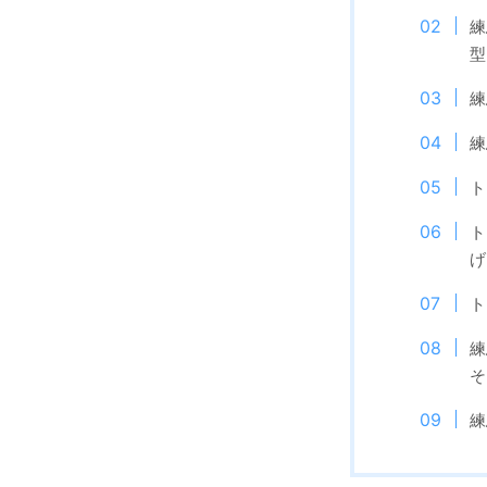
練
型
練
練
ト
ト
げ
ト
練
そ
練