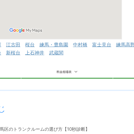
塚
江古田
桜台
練馬・豊島園
中村橋
富士見台
練馬高
台
新桜台
上石神井
武蔵関
料金相場表
じ
馬区のトランクルームの選び方【10秒診断】