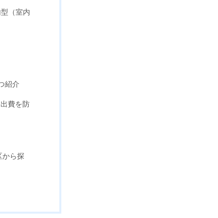
内型（室内
つ紹介
な出費を防
区から探