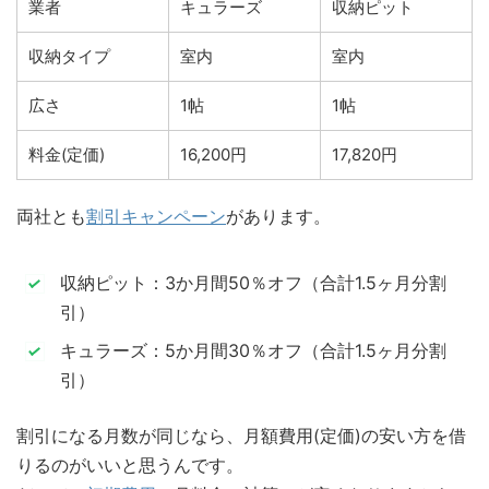
業者
キュラーズ
収納ピット
収納タイプ
室内
室内
広さ
1帖
1帖
料金(定価)
16,200円
17,820円
両社とも
割引キャンペーン
があります。
収納ピット：3か月間50％オフ（合計1.5ヶ月分割
引）
キュラーズ：5か月間30％オフ（合計1.5ヶ月分割
引）
割引になる月数が同じなら、月額費用(定価)の安い方を借
りるのがいいと思うんです。