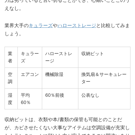
力は劣っていると言い切ることができ、心細いことこのう
えなし。
業界大手の
キュラーズ
や
ハローストレージ
と比較してみま
しょう。
業
キュラー
ハローストレ
収納ピット
者
ズ
ージ
空
エアコン
機械除湿
換気扇＆サーキュレー
調
ター
湿
平均
60％前後
公表なし
度
60％
収納ピットは、衣類や本/書類の保管も可能とのことだ
が、カビさせたくない大事なアイテムは空調設備が充実し