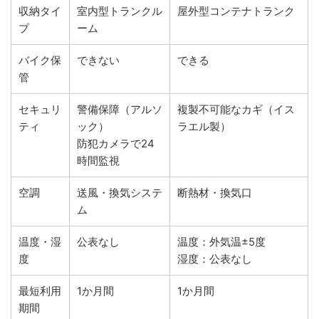
収納タイ
室内型トランクル
屋外型コンテナトランク
プ
ーム
バイク保
できない
できる
管
セキュリ
警備保障（アルソ
複製不可能なカギ（イス
ティ
ック）
ラエル製）
防犯カメラで24
時間監視
空調
送風・換気システ
断熱材・換気口
ム
温度・湿
公表なし
温度：外気温±5度
度
湿度：公表なし
最短利用
1か月間
1か月間
期間