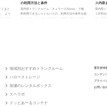
の利用方法と条件
ス内容
すくまと
室内型トランクルーム「キュラーズ/Quraz」で無
室内型ト
、 よう
料利用できるシャトルバスの、利用方法や条件を紹
ミ評判を
消にお役
介します。 キュラーズの口コミ評判・料金・特徴
法・手順
口コミも
キュラーズ無料シャトルバスの利用方法・手順 キ
します。
丈夫か
ュラーズの無料シャトルバスは、次の手順で利用し
https:
キュラー
ます。 シャトルの予約を取る 収納する荷物を準備
ンクルー
ュラーズ
する シャトルに荷物を積んでキュラーズへ運ぶ 運
67店舗
たって、
べる荷物の量の目安は畳1.6帖まで 無料シャトルで
25％で
「手続き後
運べる荷物の量は、シャトルバスの荷室寸法（荷室
を9回受
れを、分か
長2,070mm／荷室高1,635mm／荷室幅1,730mm）
長期保管
つずつ見
に詰める分です。広さ ...
期利用）と
地域別おすすめトランクルーム
運営者情
コンテン
ハローストレージ
プライバ
加瀬のレンタルボックス
お問い合
スペラボ
ドッとあーるコンテナ