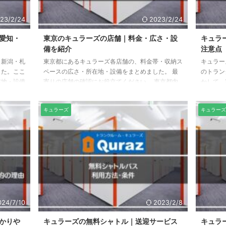
23/2/24
2023/2/24
愛知・
東京のキュラーズの店舗｜料金・広さ・設
キュラ
備を紹介
注意点
・新潟・札
東京都にあるキュラーズ各店舗の、料金帯・収納ス
キュラー
した。ここ
ペースの広さ・所在地・設備をまとめました。 最
のトラン
在地・設備
寄りの店舗の確認にお役立てください。 東京都内
かして、
役立てく
に47店舗 店舗の開店・閉店状況は、公式サイトで
ョンで家
の開店・閉
ご確認ください。 →キュラーズの神奈川・大阪・
れている
キュラーズ
キュラーズ
 →キュ
愛知・福岡・千葉・広島・新潟・札幌の店舗情報は
えど、出
の口コミ
こちら キュラーズの口コミ評判 千代田区 千代田区
のないコ
るキュラ
にあるキュラーズの店舗は、飯田橋店のみです。
考えてい
」「東戸塚
飯田橋店 飯田橋店の基本情報 所在地：〒102-0072
口コミ評
店」の6
東京都千代田区飯田橋2-1-9 最寄り駅：地下鉄「九
い理由 
 ...
段下駅」5番出口徒歩8分 ...
由は、次
024/7/10
2023/2/8
かりや
キュラーズの無料シャトル｜送迎サービス
キュラ