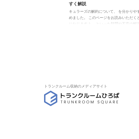
すく解説
キュラーズの解約について、 を分かりや
めました。 このページをお読みいただくと
になりますよ。 といった疑問や不安の解
立てください。 また、解約理由が分かる
集めました。「キュラーズを借りても大
な？」といった心配も払拭できますよ。 
ズの口コミ評判・料金・サービス内容 キ
の解約方法と手順 キュラーズの解約にあ
「手続き方法」「手続きに必要なもの」
にすべきこと」を紹介します。一連の流
りやすくまとめました。 それでは、ひと
ていき ...
トランクルーム収納のメディアサイト