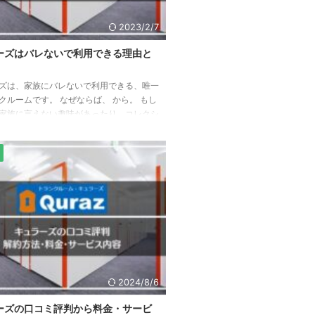
2023/2/7
ーズはバレないで利用できる理由と
ズは、家族にバレないで利用できる、唯一
クルームです。 なぜならば、 から。 もし
家族に言えない趣味があったり、コレクシ
が手狭になって家族から「捨てろ」と言わ
のでは？ トランクルームを借りたい と思
費を許さない家族。 それにより、行き場
レクション このページは、上記のように
る人の悩みを解決します！ キュラーズの
判 キュラーズを使っていることがバレな
キュラーズを使っていることがバレない理
の3つです。 それでは、ひとつずつみ ...
2024/8/6
ーズの口コミ評判から料金・サービ