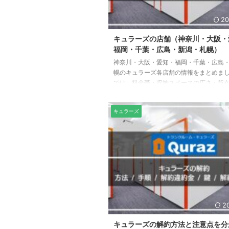
20
キュラーズの店舗（神奈川・大阪・
福岡・千葉・広島・新潟・札幌）
神奈川・大阪・愛知・福岡・千葉・広島
幌のキュラーズ各店舗の情報をまとめま
では、料金帯・収納スペースの広さ・所
を紹介します。 最寄りの店舗の確認にお
ださい。 キュラーズ67店舗マップ 店舗
キュラーズ
店状況は、公式サイトでご確認ください。
ラーズの東京の店舗はこちら キュラーズ
評判 神奈川県のキュラーズ 神奈川県にあ
ーズの店舗は「新横浜店」「横浜関内店
店」「川崎高津店」「川崎西口店」「厚木
店舗です。 新横浜店（横浜市北区） 新横浜店
2
キュラーズの解約方法と注意点を分