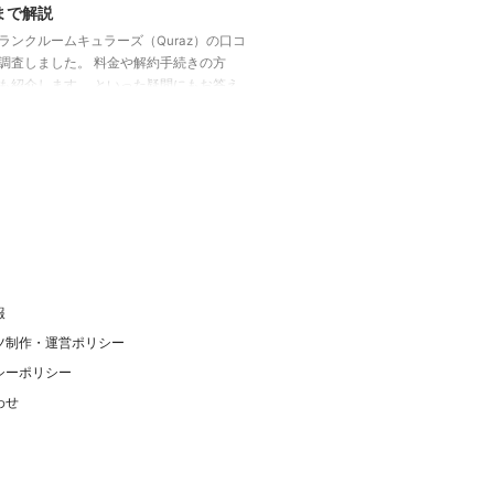
まで解説
ランクルームキュラーズ（Quraz）の口コ
調査しました。 料金や解約手続きの方
も紹介します。 といった疑問にもお答え
 キュラーズとは 出展元URL：
//www.quraz.com/ キュラーズは、室内型トラ
ムの最大手です。収納スペース数は、全国
に合計38,000室で業界1位。市場シェアは
す。 知名度も高く、オリコン顧客満足度1位
賞しました。 キュラーズの利用シーンは、
・引越し費用の節約・荷物の一時保管（短
さまざま ...
報
ツ制作・運営ポリシー
シーポリシー
わせ