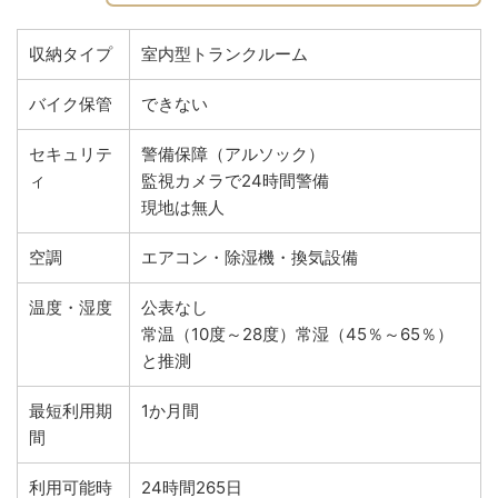
収納タイプ
室内型トランクルーム
バイク保管
できない
セキュリテ
警備保障（アルソック）
ィ
監視カメラで24時間警備
現地は無人
空調
エアコン・除湿機・換気設備
温度・湿度
公表なし
常温（10度～28度）常湿（45％～65％）
と推測
最短利用期
1か月間
間
利用可能時
24時間265日