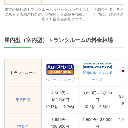
東京の屋外型トランクルーム（バイクコンテナ含む）の料金相場。各区
にある全店舗の料金の、最安値と最高値を掲載。（ ）内は、最安値の
広さと最高値の広さです。
屋内型（室内型）トランクルームの料金相場
トランクルーム
加瀬のレンタルボ
ックス
ハローストレージ
2,500円～
3,850円～27,500
900
千代田区
189,700円
円
(0
(0.15帖～12.7帖)
(0.3帖～2.5帖)
3,950円～
9,900円～33,000
1,90
中央区
106,900円
円