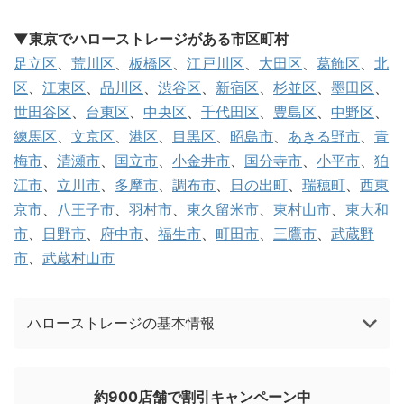
▼東京でハローストレージがある市区町村
足立区
、
荒川区
、
板橋区
、
江戸川区
、
大田区
、
葛飾区
、
北
区
、
江東区
、
品川区
、
渋谷区
、
新宿区
、
杉並区
、
墨田区
、
世田谷区
、
台東区
、
中央区
、
千代田区
、
豊島区
、
中野区
、
練馬区
、
文京区
、
港区
、
目黒区
、
昭島市
、
あきる野市
、
青
梅市
、
清瀬市
、
国立市
、
小金井市
、
国分寺市
、
小平市
、
狛
江市
、
立川市
、
多摩市
、
調布市
、
日の出町
、
瑞穂町
、
西東
京市
、
八王子市
、
羽村市
、
東久留米市
、
東村山市
、
東大和
市
、
日野市
、
府中市
、
福生市
、
町田市
、
三鷹市
、
武蔵野
市
、
武蔵村山市
ハローストレージの基本情報
約900店舗で割引キャンペーン中