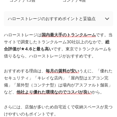
コンテナ1.5畳
コンテナ4畳
ハローストレージのおすすめポイントと妥協点
ハローストレージは
国内最大手のトランクルーム
です。当
サイトで調査したトランクルーム30社以上のなかで、
総
合評価が★4.6と最も高い
です。東京でトランクルームを
借りるなら、ハローストレージがおすすめです。
おすすめする理由は、
毎月の賃料が安い
うえに、「優れた
セキュリティ」「キレイな店内」「屋内型はエアコン完
備」「屋外型（コンテナ型）は場内がアスファルト舗装」
など、
他社より優れた環境なのでコスパが良い
から。
さらには、店舗が多いため自宅近くで収納スペースが見つ
けやすいのもポイントです。