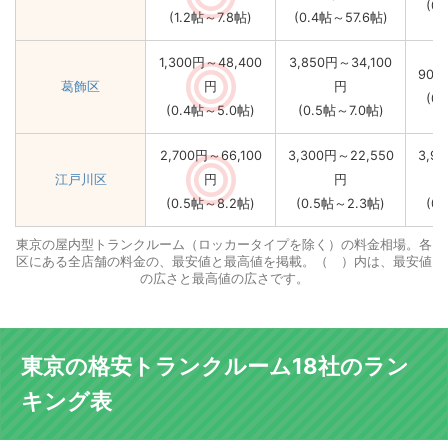
(0
(1.2帖～7.8帖)
(0.4帖～57.6帖)
1,300円～48,400
3,850円～34,100
900
葛飾区
円
円
(0
(0.4帖～5.0帖)
(0.5帖～7.0帖)
2,700円～66,100
3,300円～22,550
3,9
江戸川区
円
円
(0.5帖～8.2帖)
(0.5帖～2.3帖)
(0
東京の屋内型トランクルーム（ロッカータイプを除く）の料金相場。各
区にある全店舗の料金の、最安値と最高値を掲載。（ ）内は、最安値
の広さと最高値の広さです。
東京の格安トランクルーム18社のラン
キング表