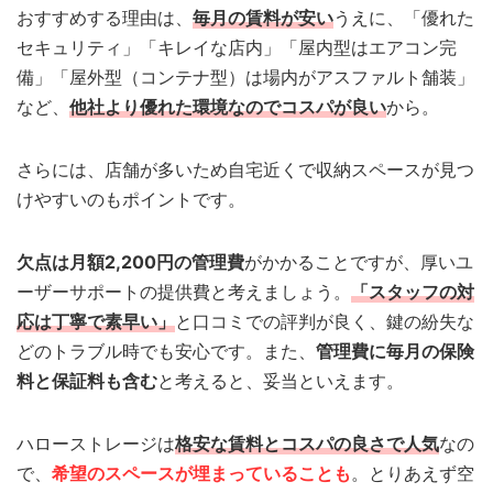
おすすめする理由は、
毎月の賃料が安い
うえに、「優れた
セキュリティ」「キレイな店内」「屋内型はエアコン完
備」「屋外型（コンテナ型）は場内がアスファルト舗装」
など、
他社より優れた環境なのでコスパが良い
から。
さらには、店舗が多いため自宅近くで収納スペースが見つ
けやすいのもポイントです。
欠点は月額2,200円の管理費
がかかることですが、厚いユ
ーザーサポートの提供費と考えましょう。
「スタッフの対
応は丁寧で素早い」
と口コミでの評判が良く、鍵の紛失な
どのトラブル時でも安心です。また、
管理費に毎月の保険
料と保証料も含む
と考えると、妥当といえます。
ハローストレージは
格安な賃料とコスパの良さで人気
なの
で、
希望のスペースが埋まっていることも
。とりあえず空