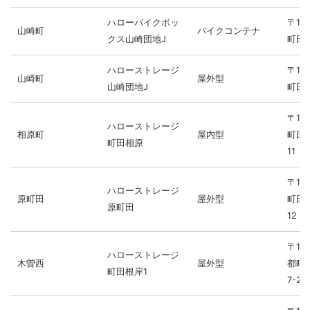
ハローバイクボッ
〒19
山崎町
バイクコンテナ
クス山崎団地J
町田市
ハローストレージ
〒19
山崎町
屋外型
山崎団地J
町田市
〒19
ハローストレージ
相原町
屋内型
町田市
町田相原
11
〒19
ハローストレージ
原町田
屋外型
町田市
原町田
12
〒19
ハローストレージ
木曽西
屋外型
都町
町田根岸1
7-22