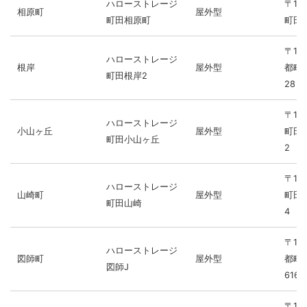
ハローストレージ
〒19
相原町
屋外型
町田相原町
町田
〒19
ハローストレージ
根岸
屋外型
都町田
町田根岸2
28
〒19
ハローストレージ
小山ヶ丘
屋外型
町田
町田小山ヶ丘
2
〒19
ハローストレージ
山崎町
屋外型
町田市
町田山崎
4
〒19
ハローストレージ
図師町
屋外型
都町
図師J
616
〒19