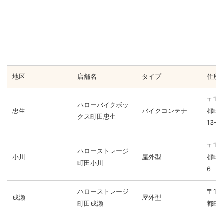
地区
店舗名
タイプ
住所
〒19
ハローバイクボッ
忠生
バイクコンテナ
都町
クス町田忠生
13-2
〒19
ハローストレージ
小川
屋外型
都町田
町田小川
6
ハローストレージ
〒19
成瀬
屋外型
町田成瀬
都町田