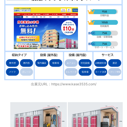
出展元URL：
https://www.kase3535.com/