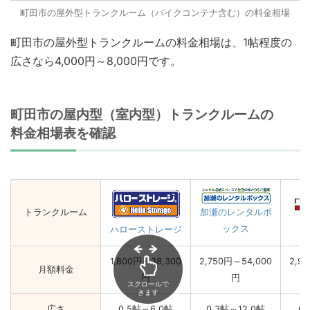
町田市の屋外型トランクルーム（バイクコンテナ含む）の料金相場
町田市の屋外型トランクルームの料金相場は、1帖程度の
広さなら4,000円～8,000円です。
町田市の屋内型（室内型）トランクルームの
料金相場表を確認
トランクルーム
加瀬のレンタルボ
ックス
ハローストレージ
1,800円～38,300
2,750円～54,000
2,9
月額料金
円
円
スクロールで
きます
広さ
0.5帖～6.0帖
0.3帖～12.0帖
0