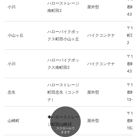
ハローストレージ
小川
屋外型
都町田
南町田2
43
〒19
ハローバイクボッ
小山ヶ丘
バイクコンテナ
町田
クス町田小山ヶ丘
2
〒19
ハローバイクボッ
小川
バイクコンテナ
都町田
クス南町田2
43
ハローストレージ
〒19
忠生
町田忠生（コンテ
屋外型
都町
ナ）
13-2
〒19
◆ハローストレー
山崎町
屋外型
都町
ジ町田山崎2E
1924
スクロールで
きます