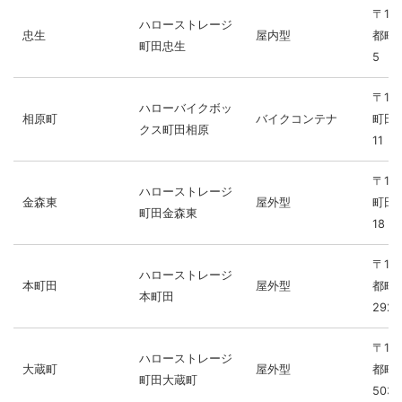
〒19
ハローストレージ
忠生
屋内型
都町田
町田忠生
5
〒19
ハローバイクボッ
相原町
バイクコンテナ
町田市
クス町田相原
11
〒19
ハローストレージ
金森東
屋外型
町田市
町田金森東
18
〒19
ハローストレージ
本町田
屋外型
都町
本町田
2925
〒19
ハローストレージ
大蔵町
屋外型
都町
町田大蔵町
503-