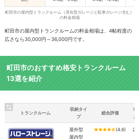
町田市の屋内型トランクルーム（滞在型ガレージと駐車ガレージ含む）
の料金相場
町田市の屋内型トランクルームの料金相場は、4帖程度の
広さなら30,000円～36,000円です。
町田市のおすすめ格安トランクルーム
13選を紹介
収納タイ
町
トランクルーム
総合評価
プ
店
屋外型
(4.6)
2
屋内型