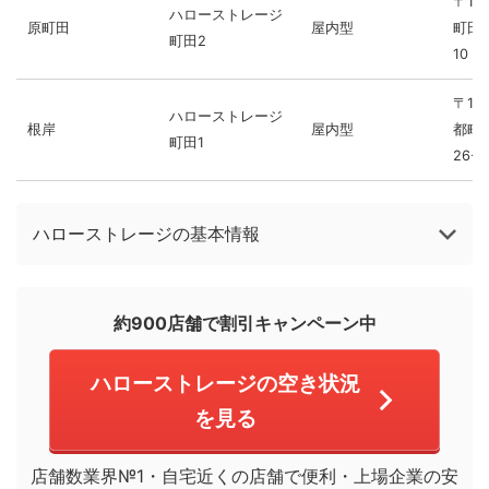
〒19
ハローストレージ
原町田
屋内型
町田市
町田2
10
〒19
ハローストレージ
根岸
屋内型
都町
町田1
26-3
ハローストレージの基本情報
約900店舗で割引キャンペーン中
ハローストレージの空き状況
を見る
店舗数業界№1・自宅近くの店舗で便利・上場企業の安