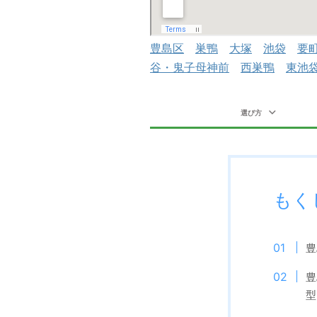
豊島区
巣鴨
大塚
池袋
要
谷・鬼子母神前
西巣鴨
東池
選び方
もく
豊
豊
型