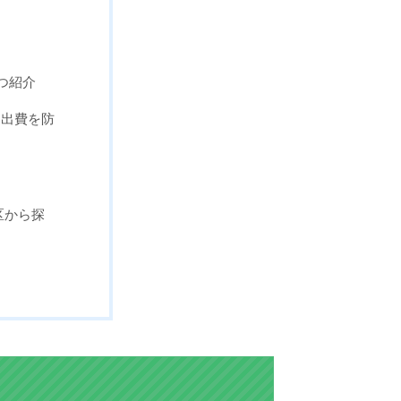
つ紹介
な出費を防
区から探