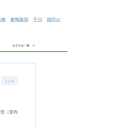
板橋
巣鴨新田
千川
雑司が
おすすめ一覧
とじる
内型（室内