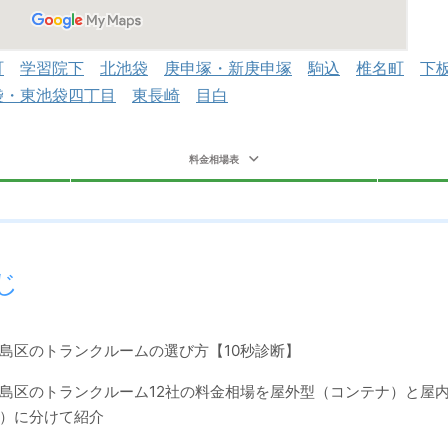
町
学習院下
北池袋
庚申塚・新庚申塚
駒込
椎名町
下
袋・東池袋四丁目
東長崎
目白
料金相場表
じ
島区のトランクルームの選び方【10秒診断】
島区のトランクルーム12社の料金相場を屋外型（コンテナ）と屋
）に分けて紹介