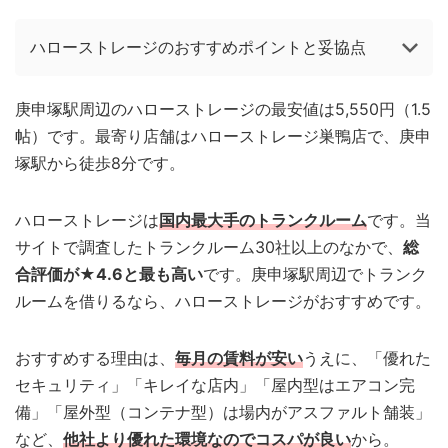
ハローストレージのおすすめポイントと妥協点
庚申塚駅周辺のハローストレージの最安値は5,550円（1.5
帖）です。最寄り店舗はハローストレージ巣鴨店で、庚申
塚駅から徒歩8分です。
ハローストレージは
国内最大手のトランクルーム
です。当
サイトで調査したトランクルーム30社以上のなかで、
総
合評価が★4.6と最も高い
です。庚申塚駅周辺でトランク
ルームを借りるなら、ハローストレージがおすすめです。
おすすめする理由は、
毎月の賃料が安い
うえに、「優れた
セキュリティ」「キレイな店内」「屋内型はエアコン完
備」「屋外型（コンテナ型）は場内がアスファルト舗装」
など、
他社より優れた環境なのでコスパが良い
から。