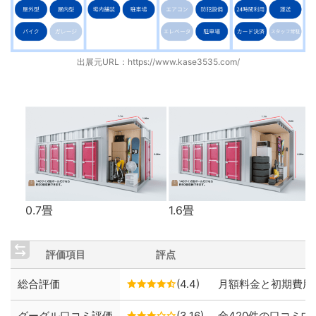
出展元URL：
https://www.kase3535.com/
0.7畳
1.6畳
評価項目
評点
総合評価
(4.4)
月額料金と初期費用
グーグル口コミ評価
(3.16)
全420件の口コミ中、