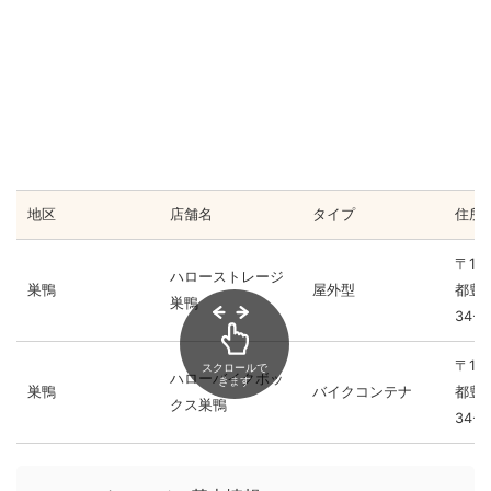
地区
店舗名
タイプ
住所
〒17
ハローストレージ
巣鴨
屋外型
都豊
巣鴨
34-3
〒17
スクロールで
ハローバイクボッ
きます
巣鴨
バイクコンテナ
都豊
クス巣鴨
34-3