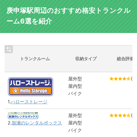
庚申塚駅周辺のおすすめ格安トランクル
ーム6選を紹介
トランクルーム
収納タイプ
総合評価
屋外型
(4.
屋内型
バイク
1.
ハローストレージ
屋外型
(4.
屋内型
2.
加瀬のレンタルボックス
バイク