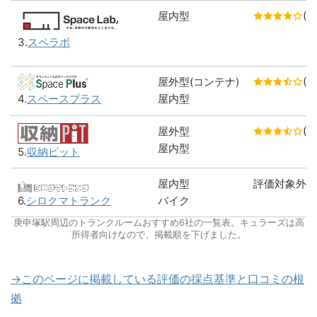
屋内型
(4.
3.
スペラボ
屋外型(コンテナ)
(3
屋内型
4.
スペースプラス
屋外型
(3
屋内型
5.
収納ピット
屋内型
評価対象外
6.
シロクマトランク
バイク
庚申塚駅周辺のトランクルームおすすめ6社の一覧表。キュラーズは高
所得者向けなので、掲載順を下げました。
→このページに掲載している評価の採点基準と口コミの根
拠