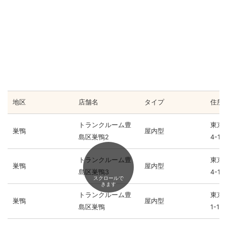
地区
店舗名
タイプ
住所
トランクルーム豊
東京
巣鴨
屋内型
島区巣鴨2
4-17
トランクルーム豊
東京
巣鴨
屋内型
島区巣鴨3
4-17
スクロールで
きます
トランクルーム豊
東京
巣鴨
屋内型
島区巣鴨
1-11-