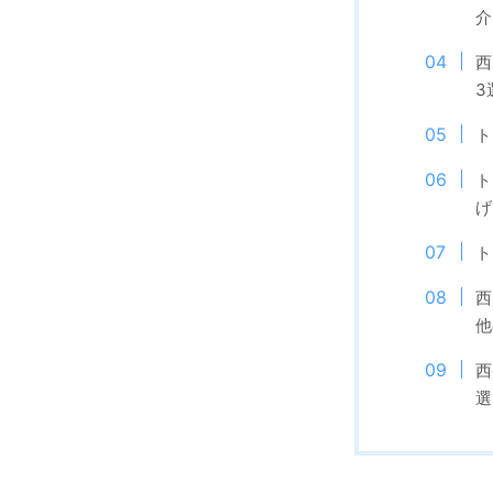
介
西
3
ト
ト
げ
ト
西
他
西
選