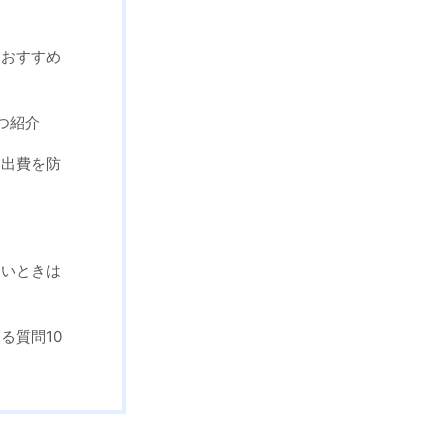
ムおすすめ
つ紹介
な出費を防
ないときは
る質問10