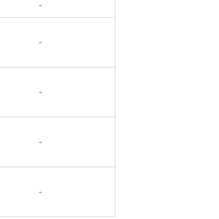
-
-
-
-
-