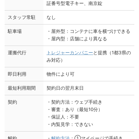
証番号型電子キー、南京錠
スタッフ常駐
なし
駐車場
・屋外型：コンテナに車を横づけできる
・屋内型：店舗により異なる
運搬代行
トレジャーカンパニー
と提携（1都3県の
み対応）
即日利用
物件により可
最短利用期間
契約日の翌月末日
契約
・契約方法：ウェブ手続き
・審査：あり（最短10分）
・保証人：不要
・内覧見学：できない
解約
・
解約方法
：①マイページで手続き、