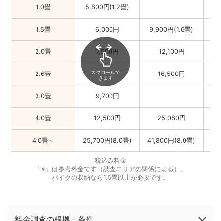
1.0畳
5,800円(1.2畳)
6,
1.5畳
6,000円
9,900円(1.6畳)
2.0畳
7,500円
12,100円
9,
スクロールで
2.6畳
16,500円
12
きます
3.0畳
9,700円
4.0畳
12,500円
25,080円
4.0畳～
25,700円(8.0畳)
41,800円(8.0畳)
33
税込み料金
「※」は参考料金です（調査エリアの関係による）。
バイクの収納なら1.5畳以上が必要です。
料金調査の根拠・条件