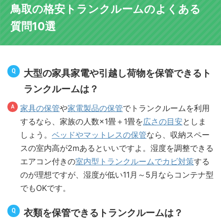
鳥取の格安トランクルームのよくある
質問10選
大型の家具家電や引越し荷物を保管できるト
ランクルームは？
家具の保管
や
家電製品の保管
でトランクルームを利用
するなら、家族の人数×1畳＋1畳を
広さの目安
としま
しょう。
ベッドやマットレスの保管
なら、収納スペー
スの室内高が2mあるといいですよ。湿度を調整できる
エアコン付きの
室内型トランクルームでカビ対策
する
のが理想ですが、湿度が低い11月～5月ならコンテナ型
でもOKです。
衣類を保管できるトランクルームは？