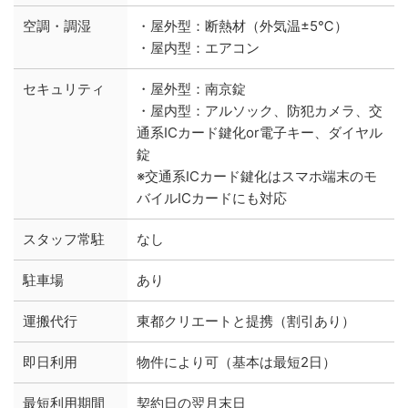
空調・調湿
・屋外型：断熱材（外気温±5℃）
・屋内型：エアコン
セキュリティ
・屋外型：南京錠
・屋内型：アルソック、防犯カメラ、交
通系ICカード鍵化or電子キー、ダイヤル
錠
※交通系ICカード鍵化はスマホ端末のモ
バイルICカードにも対応
スタッフ常駐
なし
駐車場
あり
運搬代行
東都クリエートと提携（割引あり）
即日利用
物件により可（基本は最短2日）
最短利用期間
契約日の翌月末日