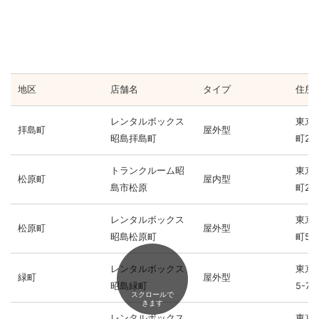
地区
店舗名
タイプ
住所
レンタルボックス
東京
拝島町
屋外型
昭島拝島町
町2-2
トランクルーム昭
東京
松原町
屋内型
島市松原
町2-1
レンタルボックス
東京
松原町
屋外型
昭島松原町
町5-1
レンタルボックス
東京
緑町
屋外型
昭島緑町
5-7
スクロールで
きます
レンタルボックス
東京