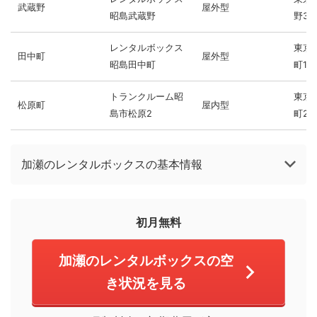
武蔵野
屋外型
昭島武蔵野
野3-9
レンタルボックス
東京
田中町
屋外型
昭島田中町
町1-2
トランクルーム昭
東京
松原町
屋内型
島市松原2
町2-1
加瀬のレンタルボックスの基本情報
初月無料
加瀬のレンタルボックスの空
き状況を見る