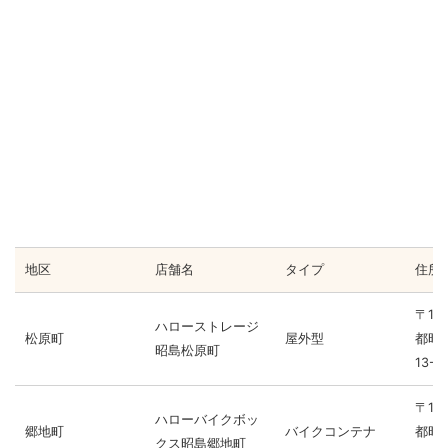
地区
店舗名
タイプ
住所
〒19
ハローストレージ
松原町
屋外型
都昭
昭島松原町
13-6
〒19
ハローバイクボッ
郷地町
バイクコンテナ
都昭
クス昭島郷地町