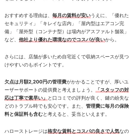
おすすめする理由は、
毎月の賃料が安い
うえに、「優れた
セキュリティ」「キレイな店内」「屋内型はエアコン完
備」「屋外型（コンテナ型）は場内がアスファルト舗装」
など、
他社より優れた環境なのでコスパが良い
から。
さらには、店舗が多いため自宅近くで収納スペースが見つ
けやすいのもポイントです。
欠点は月額2,200円の管理費
がかかることですが、厚いユ
ーザーサポートの提供費と考えましょう。
「スタッフの対
応は丁寧で素早い」
と口コミでの評判が良く、鍵の紛失な
どのトラブル時でも安心です。また、
管理費に毎月の保険
料と保証料も含む
と考えると、妥当といえます。
ハローストレージは
格安な賃料とコスパの良さで人気
なの