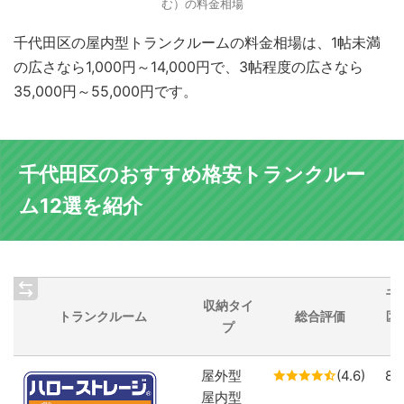
む）の料金相場
千代田区の屋内型トランクルームの料金相場は、1帖未満
の広さなら1,000円～14,000円で、3帖程度の広さなら
35,000円～55,000円です。
千代田区のおすすめ格安トランクルー
ム12選を紹介
千
収納タイ
トランクルーム
総合評価
区
プ
屋外型
(4.6)
8
屋内型