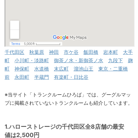
千代田区
秋葉原
神田
市ケ谷
飯田橋
岩本町
大手
町
小川町・淡路町
御茶ノ水・新御茶ノ水
九段下
麹
町
神保町
水道橋
末広町
溜池山王
東京・二重橋
前
永田町
半蔵門
有楽町・日比谷
※当サイト「トランクルームひろば」では、グーグルマッ
プに掲載されていないトランクルームも紹介しています。
1.ハローストレージの千代田区全8店舗の最安
値は2,500円