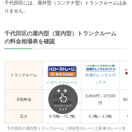
千代田区には、屋外型（コンテナ型）トランクルームはあ
りません。
千代田区の屋内型（室内型）トランクルーム
の料金相場表を確認
トランクルーム
加瀬のレンタルボ
ックス
ハローストレージ
2,500円～
3,850円～27,500
月額料金
900
189,700円
円
スクロールで
きます
広さ
0.15帖～12.7帖
0.3帖～2.5帖
0
千代田区の屋内型トランクルーム（滞在型ガレージと駐車ガレージ含