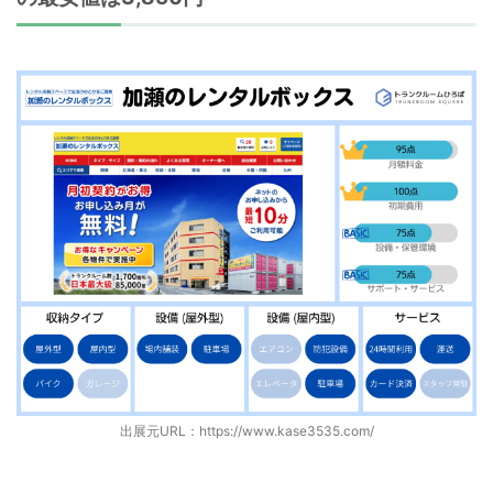
出展元URL：
https://www.kase3535.com/