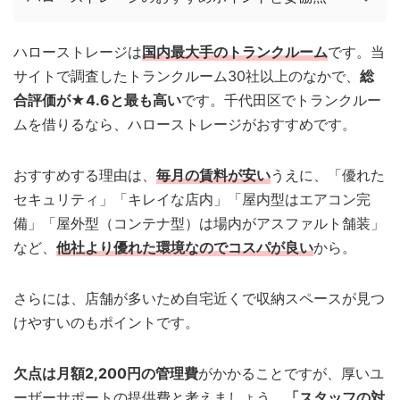
ハローストレージは
国内最大手のトランクルーム
です。当
サイトで調査したトランクルーム30社以上のなかで、
総
合評価が★4.6と最も高い
です。千代田区でトランクルー
ムを借りるなら、ハローストレージがおすすめです。
おすすめする理由は、
毎月の賃料が安い
うえに、「優れた
セキュリティ」「キレイな店内」「屋内型はエアコン完
備」「屋外型（コンテナ型）は場内がアスファルト舗装」
など、
他社より優れた環境なのでコスパが良い
から。
さらには、店舗が多いため自宅近くで収納スペースが見つ
けやすいのもポイントです。
欠点は月額2,200円の管理費
がかかることですが、厚いユ
ーザーサポートの提供費と考えましょう。
「スタッフの対