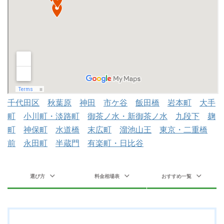
千代田区
秋葉原
神田
市ケ谷
飯田橋
岩本町
大手
町
小川町・淡路町
御茶ノ水・新御茶ノ水
九段下
麹
町
神保町
水道橋
末広町
溜池山王
東京・二重橋
前
永田町
半蔵門
有楽町・日比谷
選び方
料金相場表
おすすめ一覧