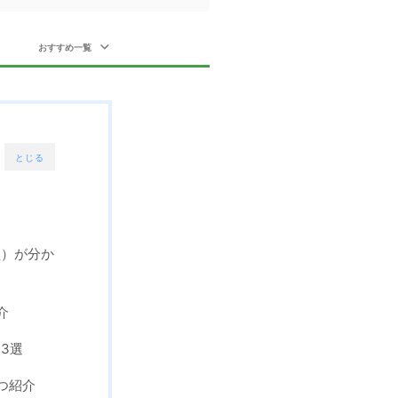
おすすめ一覧
とじる
】
型）が分か
介
3選
つ紹介