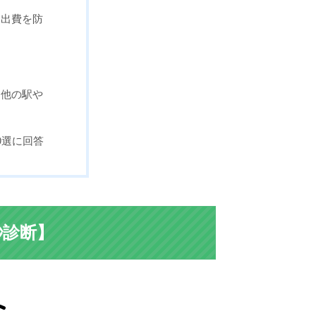
な出費を防
は他の駅や
0選に回答
秒診断】