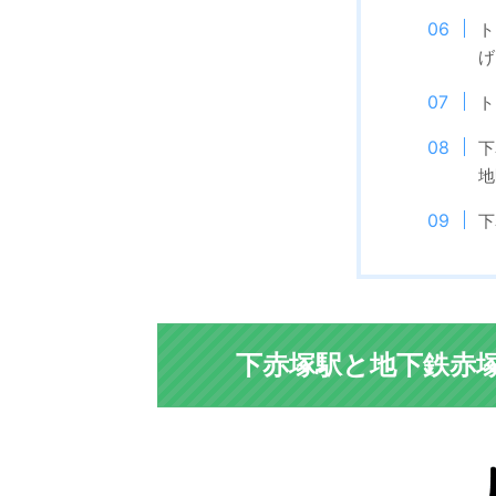
ト
げ
ト
下
地
下
下赤塚駅と地下鉄赤