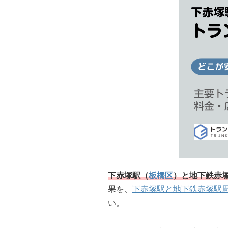
下赤塚駅（
板橋区
）と地下鉄赤
果を、
下赤塚駅と地下鉄赤塚駅
い。