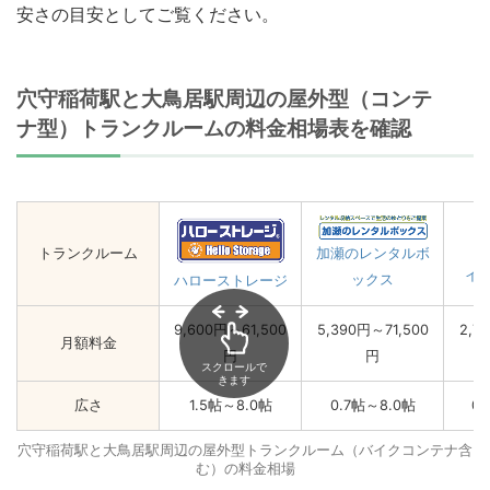
安さの目安としてご覧ください。
穴守稲荷駅と大鳥居駅周辺の屋外型（コンテ
ナ型）トランクルームの料金相場表を確認
トランクルーム
加瀬のレンタルボ
イ
ックス
ハローストレージ
9,600円～61,500
5,390円～71,500
2,7
月額料金
円
円
スクロールで
きます
広さ
1.5帖～8.0帖
0.7帖～8.0帖
0
穴守稲荷駅と大鳥居駅周辺の屋外型トランクルーム（バイクコンテナ含
む）の料金相場