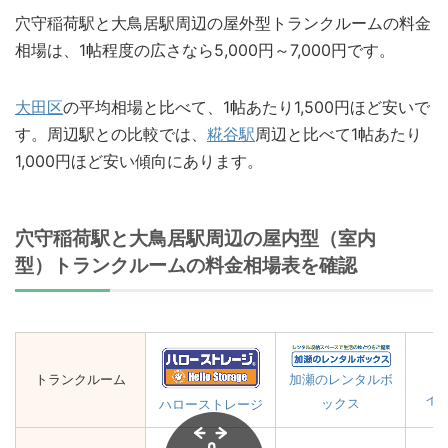
穴守稲荷駅と大鳥居駅周辺の屋外型トランクルームの料金
相場は、1帖程度の広さなら5,000円～7,000円です。
大田区
の平均相場と比べて、1帖あたり1,500円ほど安いで
す。周辺駅との比較では、
糀谷駅
周辺と比べて1帖あたり
1,000円ほど安い傾向にあります。
穴守稲荷駅と大鳥居駅周辺の屋内型（室内
型）トランクルームの料金相場表を確認
トランクルーム
加瀬のレンタルボ
イ
ックス
ハローストレージ