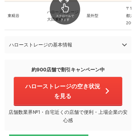
〒14
ハローストレージ
東糀谷
屋外型
都大
スクロールで
大田東糀谷
きます
20-1
ハローストレージの基本情報
約900店舗で割引キャンペーン中
ハローストレージの空き状況
を見る
店舗数業界№1・自宅近くの店舗で便利・上場企業の安
心感