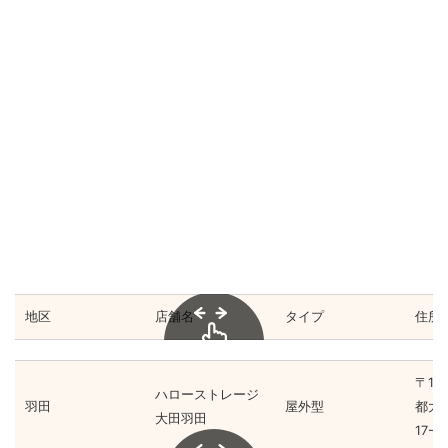
地区
店舗名
タイプ
住所
スクロールで
きます
〒14
ハローストレージ
羽田
屋外型
都大
大田羽田
17-11