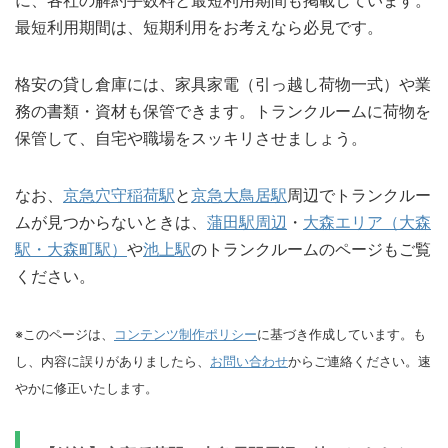
に、各社の解約手数料と最短利用期間も掲載しています。
最短利用期間は、短期利用をお考えなら必見です。
格安の貸し倉庫には、家具家電（引っ越し荷物一式）や業
務の書類・資材も保管できます。トランクルームに荷物を
保管して、自宅や職場をスッキリさせましょう。
なお、
京急穴守稲荷駅
と
京急大鳥居駅
周辺でトランクルー
ムが見つからないときは、
蒲田駅周辺
・
大森エリア（大森
駅・大森町駅）
や
池上駅
のトランクルームのページもご覧
ください。
※このページは、
コンテンツ制作ポリシー
に基づき作成しています。も
し、内容に誤りがありましたら、
お問い合わせ
からご連絡ください。速
やかに修正いたします。