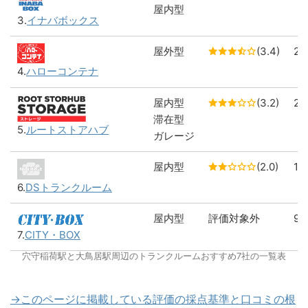
屋内型
3.
イナバボックス
屋外型
(3.4)
2
4.
ハローコンテナ
屋内型
(3.2)
2
滞在型
5.
ルートストアハブ
ガレージ
屋内型
(2.0)
1
6.
DSトランクルーム
屋内型
評価対象外
9
7.
CITY・BOX
穴守稲荷駅と大鳥居駅周辺のトランクルームおすすめ7社の一覧表
→このページに掲載している評価の採点基準と口コミの根