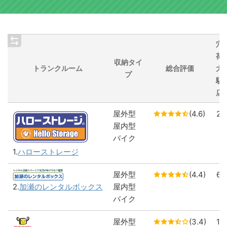
穴
荷
収納タイ
トランクルーム
総合評価
大
プ
駅
店
屋外型
(4.6)
2
屋内型
バイク
1.
ハローストレージ
屋外型
(4.4)
6
屋内型
2.
加瀬のレンタルボックス
バイク
屋外型
(3.4)
1