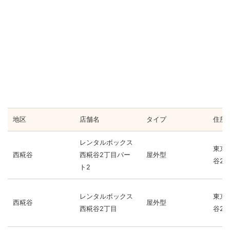
地区
店舗名
タイプ
住所
レンタルボックス
東京
西糀谷
西糀谷2丁目パー
屋外型
谷2-3
ト2
レンタルボックス
東京
西糀谷
屋外型
西糀谷2丁目
谷2