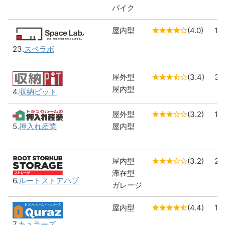
バイク
屋内型
(4.0)
1
23.
スペラボ
屋外型
(3.4)
3
屋内型
4.
収納ピット
屋外型
(3.2)
1
5.
押入れ産業
屋内型
屋内型
(3.2)
2
滞在型
6.
ルートストアハブ
ガレージ
屋内型
(4.4)
1
7.
キュラーズ