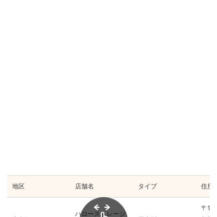
地区
店舗名
タイプ
住所
〒16
ハローストレージ