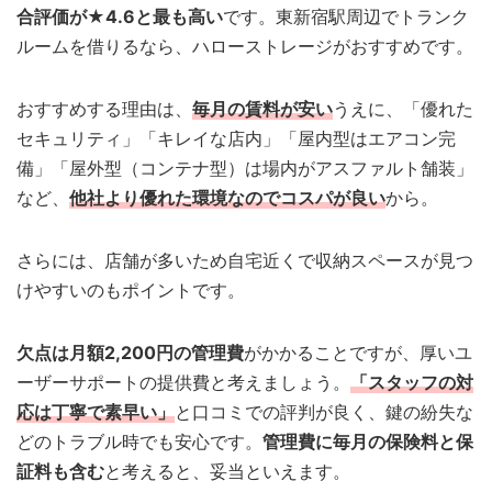
合評価が★4.6と最も高い
です。東新宿駅周辺でトランク
ルームを借りるなら、ハローストレージがおすすめです。
おすすめする理由は、
毎月の賃料が安い
うえに、「優れた
セキュリティ」「キレイな店内」「屋内型はエアコン完
備」「屋外型（コンテナ型）は場内がアスファルト舗装」
など、
他社より優れた環境なのでコスパが良い
から。
さらには、店舗が多いため自宅近くで収納スペースが見つ
けやすいのもポイントです。
欠点は月額2,200円の管理費
がかかることですが、厚いユ
ーザーサポートの提供費と考えましょう。
「スタッフの対
応は丁寧で素早い」
と口コミでの評判が良く、鍵の紛失な
どのトラブル時でも安心です。
管理費に毎月の保険料と保
証料も含む
と考えると、妥当といえます。