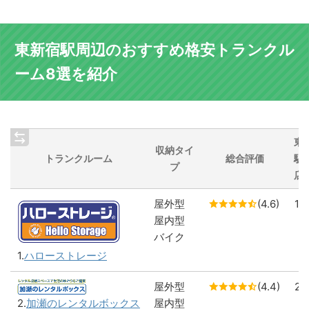
東新宿駅周辺のおすすめ格安トランクル
ーム8選を紹介
東
収納タイ
トランクルーム
総合評価
駅
プ
店
屋外型
(4.6)
1
屋内型
バイク
1.
ハローストレージ
屋外型
(4.4)
2
屋内型
2.
加瀬のレンタルボックス