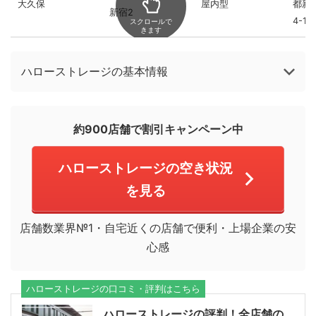
大久保
屋内型
都新
新宿2
4-12
スクロールで
きます
ハローストレージの基本情報
約900店舗で割引キャンペーン中
ハローストレージの空き状況
を見る
店舗数業界№1・自宅近くの店舗で便利・上場企業の安
心感
ハローストレージの口コミ・評判はこちら
ハローストレージの評判！全店舗の