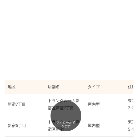
地区
店舗名
タイプ
住所
トランクルーム新
東京
新宿7丁目
屋内型
宿区新宿7丁目
7-20
トランクルーム新
東京
スクロールで
新宿5丁目
屋内型
きます
宿区新宿
5-11