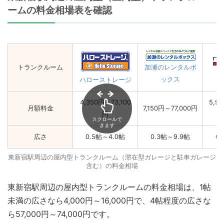
ームの料金相場表を確認
トランクルーム
加瀬のレンタルボ
ックス
ハローストレージ
4,350円～73,100
5,9
月額料金
7,150円～77,000円
円
スクロールで
きます
広さ
0.5帖～4.0帖
0.3帖～9.9帖
0
東新宿駅周辺の屋内型トランクルーム（滞在型ガレージと駐車ガレージ
含む）の料金相場
東新宿駅周辺の屋内型トランクルームの料金相場は、1帖
未満の広さなら4,000円～16,000円で、4帖程度の広さな
ら57,000円～74,000円です。