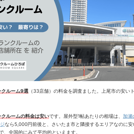
ンクルーム9選
（33店舗）の料金を調査ました。上尾市の安い
ンクルームの料金は安い
です。屋外型1帖あたりの相場は、
加瀬
ジ
なら5,000円前後と、さいたま市と隣接するエリアなのに
で、全国的にみて平均的といえます。