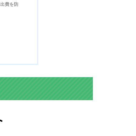
な出費を防
う