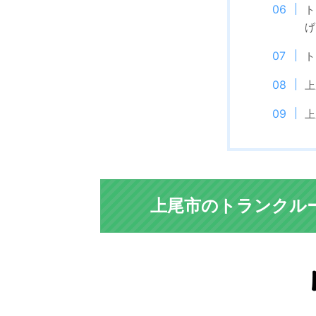
ト
げ
ト
上
上
上尾市のトランクル