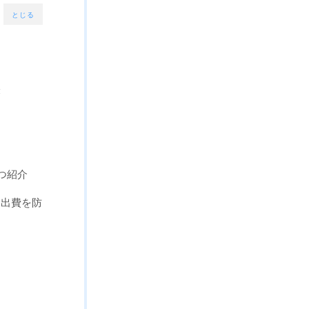
とじる
表
つ紹介
な出費を防
う