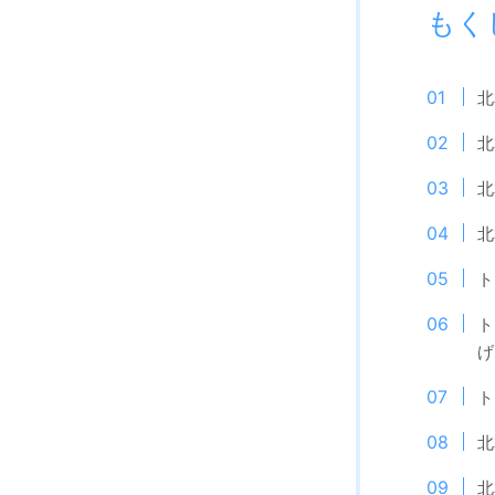
もく
北
北
北
北
ト
ト
げ
ト
北
北