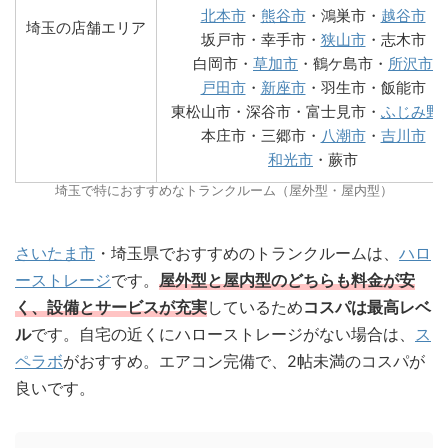
北本市
・
熊谷市
・鴻巣市・
越谷市
埼玉の店舗エリア
坂戸市・幸手市・
狭山市
・志木市
白岡市・
草加市
・鶴ケ島市・
所沢市
戸田市
・
新座市
・羽生市・飯能市
東松山市・深谷市・富士見市・
ふじみ野
本庄市・三郷市・
八潮市
・
吉川市
和光市
・蕨市
埼玉で特におすすめなトランクルーム（屋外型・屋内型）
さいたま市
・埼玉県でおすすめのトランクルームは、
ハロ
ーストレージ
です。
屋外型と屋内型のどちらも料金が安
く、設備とサービスが充実
しているため
コスパは最高レベ
ル
です。自宅の近くにハローストレージがない場合は、
ス
ペラボ
がおすすめ。エアコン完備で、2帖未満のコスパが
良いです。