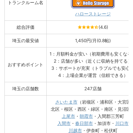
トランクルーム名
ハローストレージ
総合評価
(4.6)
埼玉の最安値
1,450円/月(0.8帖)
1：月額料金が安い（初期費用も安くなる
2：店舗が多い（近くに収納を持てる）
おすすめポイント
3：サポートが充実（トラブルでも安心
4：上場企業が運営（信頼できる）
埼玉の店舗数
247店舗
さいたま市
（岩槻区・浦和区・大宮区
北区・桜区・西区・緑区・南区・見沼区
上尾市
・
朝霞市
・入間郡三芳町
入間市
・
春日部市
・加須市・
川口市
川越市
・伊奈町・松伏町