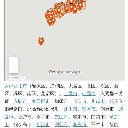
さいたま市
（岩槻区、浦和区、大宮区、北区、桜区、西
区、緑区、南区、見沼区）、
上尾市
、
朝霞市
、入間郡三芳
町、
入間市
、
春日部市
、加須市、
川口市
、
川越市
、北足立
郡伊奈町、北葛飾郡松伏町、
北本市
、
熊谷市
、鴻巣市、
越
谷市
、坂戸市、幸手市、
狭山市
、志木市、白岡市、
草加
市
、鶴ケ島市、
所沢市
、
戸田市
、
新座市
、羽生市、飯能