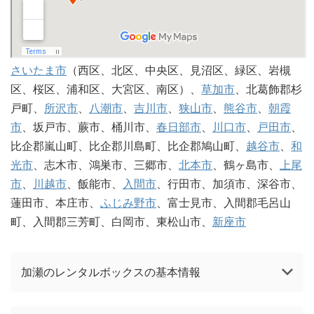
さいたま市
（西区、北区、中央区、見沼区、緑区、岩槻
区、桜区、浦和区、大宮区、南区）、
草加市
、北葛飾郡杉
戸町、
所沢市
、
八潮市
、
吉川市
、
狭山市
、
熊谷市
、
朝霞
市
、坂戸市、蕨市、桶川市、
春日部市
、
川口市
、
戸田市
、
比企郡嵐山町、比企郡川島町、比企郡鳩山町、
越谷市
、
和
光市
、志木市、鴻巣市、三郷市、
北本市
、鶴ヶ島市、
上尾
市
、
川越市
、飯能市、
入間市
、行田市、加須市、深谷市、
蓮田市、本庄市、
ふじみ野市
、富士見市、入間郡毛呂山
町、入間郡三芳町、白岡市、東松山市、
新座市
加瀬のレンタルボックスの基本情報