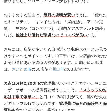
借りるなら、ハローストレージがおすすめです。
おすすめする理由は、
毎月の賃料が安い
うえに、「優れた
セキュリティ」「キレイな店内」「屋内型はエアコン完
備」「屋外型（コンテナ型）は場内がアスファルト舗装」
など、
他社より優れた環境なのでコスパが良い
から。
さらには、店舗が多いため自宅近くで収納スペースが見つ
けやすいのもポイントです。埼玉県には、全店舗ののおお
よそ10％にあたる295店舗があります。店舗が多い地域
は、
さいたま市
の50店舗と
川口市
の83店舗です。
欠点は月額2,200円の管理費
がかかることですが、厚いユ
ーザーサポートの提供費と考えましょう。
「スタッフの対
応は丁寧で素早い」
と口コミでの評判が良く、鍵の紛失な
どのトラブル時でも安心です。
管理費に毎月の保険料と保
証料も含む
と考えると、妥当といえます。