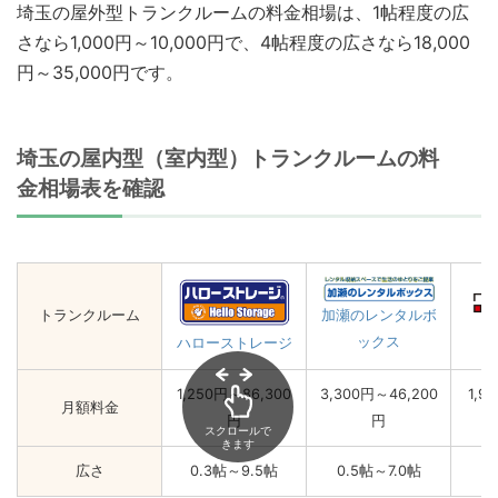
埼玉の屋外型トランクルームの料金相場は、1帖程度の広
さなら1,000円～10,000円で、4帖程度の広さなら18,000
円～35,000円です。
埼玉の屋内型（室内型）トランクルームの料
金相場表を確認
トランクルーム
加瀬のレンタルボ
ックス
ハローストレージ
1,250円～86,300
3,300円～46,200
1,9
月額料金
円
円
スクロールで
きます
広さ
0.3帖～9.5帖
0.5帖～7.0帖
0