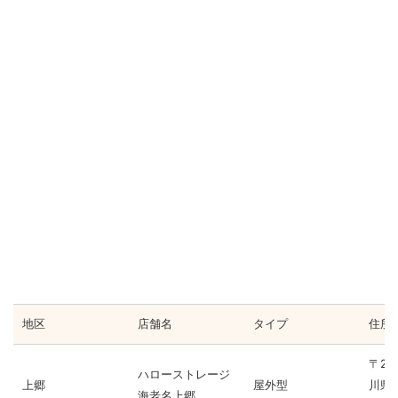
地区
店舗名
タイプ
住所
〒24
ハローストレージ
上郷
屋外型
川県
海老名上郷