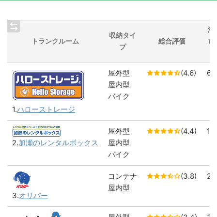
海
収納タイ
トランクルーム
総合評価
市
プ
屋外型
(4.6)
6
屋内型
バイク
1.
ハローストレージ
屋外型
(4.4)
1
屋内型
2.
加瀬のレンタルボックス
バイク
コンテナ
(3.8)
2
屋内型
3.
オリバー