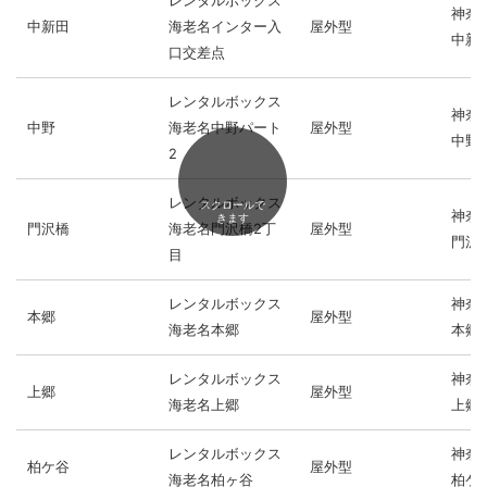
レンタルボックス
神奈
中新田
海老名インター入
屋外型
中新田
口交差点
レンタルボックス
神奈
中野
海老名中野パート
屋外型
中野2
2
レンタルボックス
スクロールで
神奈
きます
門沢橋
海老名門沢橋2丁
屋外型
門沢橋
目
レンタルボックス
神奈
本郷
屋外型
海老名本郷
本郷1
レンタルボックス
神奈
上郷
屋外型
海老名上郷
上郷3
レンタルボックス
神奈
柏ケ谷
屋外型
海老名柏ヶ谷
柏ケ谷