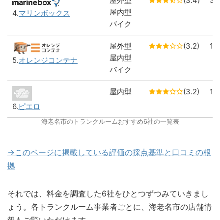
屋外型
(3.4)
3
屋内型
4.
マリンボックス
バイク
屋外型
(3.2)
1
屋内型
5.
オレンジコンテナ
バイク
屋内型
(3.2)
1
6.
ピエロ
海老名市のトランクルームおすすめ6社の一覧表
→このページに掲載している評価の採点基準と口コミの根
拠
それでは、料金を調査した6社をひとつずつみていきまし
ょう。各トランクルーム事業者ごとに、海老名市の店舗情
報もご覧いただけます。