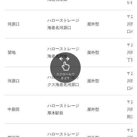
1-16
〒24
ハローストレージ
河原口
屋外型
川県
海老名河原口
口4-4
〒24
ハローストレージ
望地
屋外型
川県
海老名望地
丁目1
〒24
スクロールで
ハローバイクボッ
きます
河原口
屋外型
川県
クス海老名河原口
口4-4
〒24
ハローストレージ
中新田
屋外型
川県
厚木駅前
田3-3
〒24
ハローストレージ