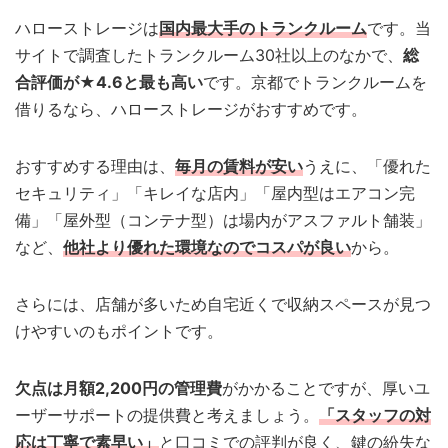
ハローストレージは
国内最大手のトランクルーム
です。当
サイトで調査したトランクルーム30社以上のなかで、
総
合評価が★4.6と最も高い
です。京都でトランクルームを
借りるなら、ハローストレージがおすすめです。
おすすめする理由は、
毎月の賃料が安い
うえに、「優れた
セキュリティ」「キレイな店内」「屋内型はエアコン完
備」「屋外型（コンテナ型）は場内がアスファルト舗装」
など、
他社より優れた環境なのでコスパが良い
から。
さらには、店舗が多いため自宅近くで収納スペースが見つ
けやすいのもポイントです。
欠点は月額2,200円の管理費
がかかることですが、厚いユ
ーザーサポートの提供費と考えましょう。
「スタッフの対
応は丁寧で素早い」
と口コミでの評判が良く、鍵の紛失な