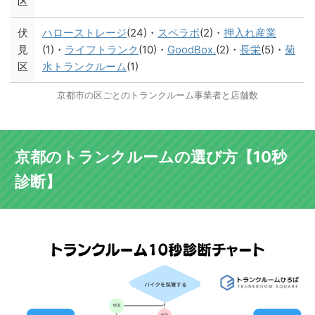
区
伏
ハローストレージ
(24)・
スペラボ
(2)・
押入れ産業
見
(1)・
ライフトランク
(10)・
GoodBox.
(2)・
長栄
(5)・
菊
区
水トランクルーム
(1)
京都市の区ごとのトランクルーム事業者と店舗数
京都のトランクルームの選び方【10秒
診断】