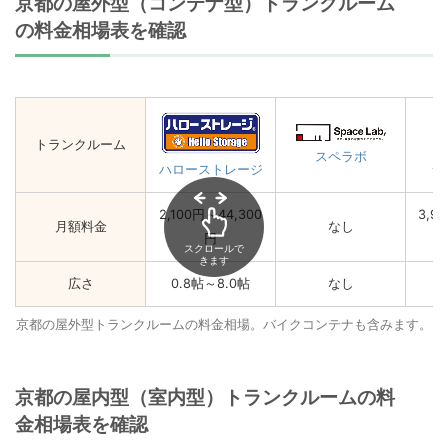
京都の屋外型（コンテナ型）トランクルーム
の料金相場表を確認
トランクルーム
スペラボ
ユ
ハローストレージ
2,100円～44,300
3,9
月額料金
なし
円
スクロールで
きます
広さ
0.8帖～8.0帖
なし
0
京都の屋外型トランクルームの料金相場。バイクコンテナも含みます。
京都の屋内型（室内型）トランクルームの料
金相場表を確認