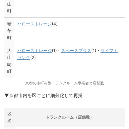
山
町
精
ハローストレージ
(4)
華
町
大
ハローストレージ
(1)・
スペースプラス
(1)・
ライフト
山
ランク
(2)
崎
町
京都の市町村別トランクルーム事業者と店舗数
▼京都市内を区ごとに細分化して再掲
区
トランクルーム（店舗数）
名