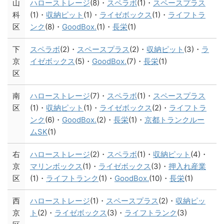
山
ハローストレージ
(8)・
スペラボ
(1)・
スペースプラス
科
(1)・
収納ピット
(1)・
ライゼボックス
(1)・
ライフトラ
区
ンク
(8)・
GoodBox.
(1)・
長栄
(1)
下
スペラボ
(2)・
スペースプラス
(2)・
収納ピット
(3)・
ラ
京
イゼボックス
(5)・
GoodBox.
(7)・
長栄
(1)
区
南
ハローストレージ
(7)・
スペラボ
(1)・
スペースプラス
区
(1)・
収納ピット
(1)・
ライゼボックス
(2)・
ライフトラ
ンク
(6)・
GoodBox.
(2)・
長栄
(1)・
京都トランクルー
ムSK
(1)
右
ハローストレージ
(2)・
スペラボ
(1)・
収納ピット
(4)・
京
マリンボックス
(1)・
ライゼボックス
(3)・
押入れ産業
区
(1)・
ライフトランク
(1)・
GoodBox.
(10)・
長栄
(1)
西
ハローストレージ
(1)・
スペースプラス
(2)・
収納ピッ
京
ト
(2)・
ライゼボックス
(3)・
ライフトランク
(3)