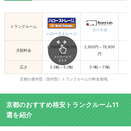
トランクルーム
スペラボ
ユ
ハローストレージ
2,700円～39,100
2,900円～79,800
月額料金
円
円
スクロールで
きます
広さ
0.5帖～5.0帖
0.1帖～7.1帖
京都の屋内型（室内型）トランクルームの料金相場。
京都のおすすめ格安トランクルーム11
選を紹介