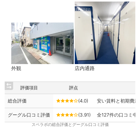
外観
店内通路
評価項目
評点
総合評価
(4.0)
安い賃料と初期費用
グーグル口コミ評価
(3.91)
全127件の口コミ中、
スペラボの総合評価とグーグル口コミ評価