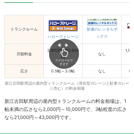
トランクルーム
加瀬のレンタルボ
ックス
ハローストレージ
2,900円～23,600
1,9
月額料金
なし
円
スクロールで
きます
広さ
0.5帖～3.0帖
なし
0
新江古田駅周辺の屋内型トランクルーム（滞在型ガレージと駐車ガレー
ジ含む）の料金相場
新江古田駅周辺の屋内型トランクルームの料金相場は、1
帖未満の広さなら2,000円～10,000円で、3帖程度の広さ
なら21,000円～43,000円です。