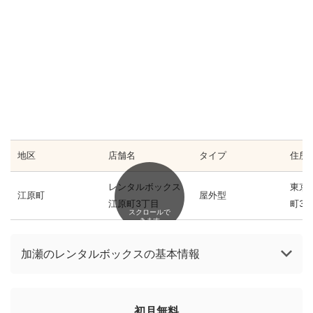
地区
店舗名
タイプ
住所
レンタルボックス
東京
江原町
屋外型
江原町3丁目
町3-3
スクロールで
きます
加瀬のレンタルボックスの基本情報
初月無料