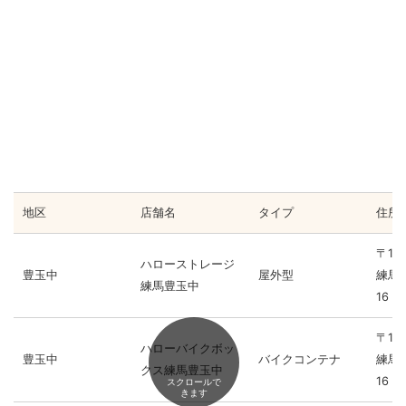
地区
店舗名
タイプ
住所
〒17
ハローストレージ
豊玉中
屋外型
練馬区
練馬豊玉中
16
〒17
ハローバイクボッ
豊玉中
バイクコンテナ
練馬区
クス練馬豊玉中
16
スクロールで
きます