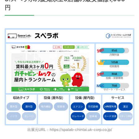
円
出展元URL：
https://spalab-chintai.uk-corp.co.jp/