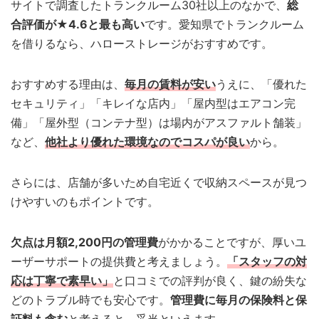
サイトで調査したトランクルーム30社以上のなかで、
総
合評価が★4.6と最も高い
です。愛知県でトランクルーム
を借りるなら、ハローストレージがおすすめです。
おすすめする理由は、
毎月の賃料が安い
うえに、「優れた
セキュリティ」「キレイな店内」「屋内型はエアコン完
備」「屋外型（コンテナ型）は場内がアスファルト舗装」
など、
他社より優れた環境なのでコスパが良い
から。
さらには、店舗が多いため自宅近くで収納スペースが見つ
けやすいのもポイントです。
欠点は月額2,200円の管理費
がかかることですが、厚いユ
ーザーサポートの提供費と考えましょう。
「スタッフの対
応は丁寧で素早い」
と口コミでの評判が良く、鍵の紛失な
どのトラブル時でも安心です。
管理費に毎月の保険料と保