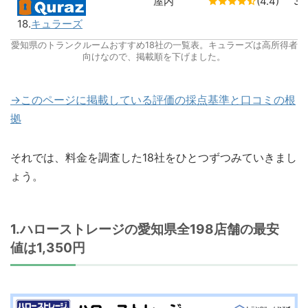
屋内
(4.4)
3
18.
キュラーズ
愛知県のトランクルームおすすめ18社の一覧表。キュラーズは高所得者
向けなので、掲載順を下げました。
→このページに掲載している評価の採点基準と口コミの根
拠
それでは、料金を調査した18社をひとつずつみていきまし
ょう。
1.ハローストレージの愛知県全198店舗の最安
値は1,350円