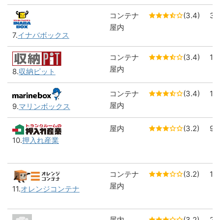
コンテナ
(3.4)
3
屋内
7.
イナバボックス
コンテナ
(3.4)
1
屋内
8.
収納ピット
コンテナ
(3.4)
1
屋内
9.
マリンボックス
屋内
(3.2)
9
10.
押入れ産業
コンテナ
(3.2)
1
屋内
11.
オレンジコンテナ
屋内
(3.2)
2