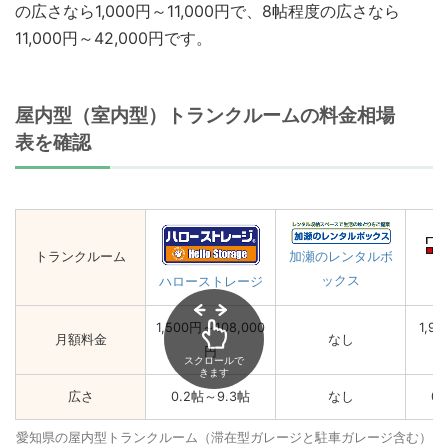
の広さなら1,000円～11,000円で、8帖程度の広さなら
11,000円～42,000円です。
屋内型（室内型）トランクルームの料金相場
表を確認
トランクルーム
加瀬のレンタルボ
ックス
ハローストレージ
1,500円～108,000
1,9
月額料金
なし
円
スクロールで
きます
広さ
0.2帖～9.3帖
なし
0
愛知県の屋内型トランクルーム（滞在型ガレージと駐車ガレージ含む）