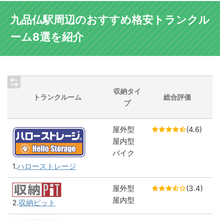
九品仏駅周辺のおすすめ格安トランクル
ーム8選を紹介
九
収納タイ
トランクルーム
総合評価
駅
プ
店
屋外型
(4.6)
1
屋内型
バイク
1.
ハローストレージ
屋外型
(3.4)
2
屋内型
2.
収納ピット