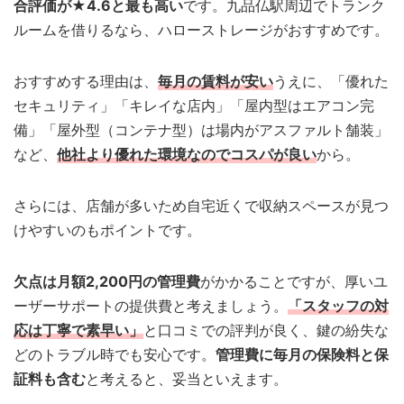
合評価が★4.6と最も高い
です。九品仏駅周辺でトランク
ルームを借りるなら、ハローストレージがおすすめです。
おすすめする理由は、
毎月の賃料が安い
うえに、「優れた
セキュリティ」「キレイな店内」「屋内型はエアコン完
備」「屋外型（コンテナ型）は場内がアスファルト舗装」
など、
他社より優れた環境なのでコスパが良い
から。
さらには、店舗が多いため自宅近くで収納スペースが見つ
けやすいのもポイントです。
欠点は月額2,200円の管理費
がかかることですが、厚いユ
ーザーサポートの提供費と考えましょう。
「スタッフの対
応は丁寧で素早い」
と口コミでの評判が良く、鍵の紛失な
どのトラブル時でも安心です。
管理費に毎月の保険料と保
証料も含む
と考えると、妥当といえます。