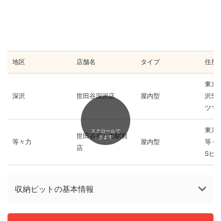
地区
店舗名
タイプ
住所
東京
深沢
世田谷深沢店
屋内型
沢5-
ツマ
東京
スクロールで
世田谷等々力駅前
きます
等々力
屋内型
等々力
店
Sビル
収納ピットの基本情報