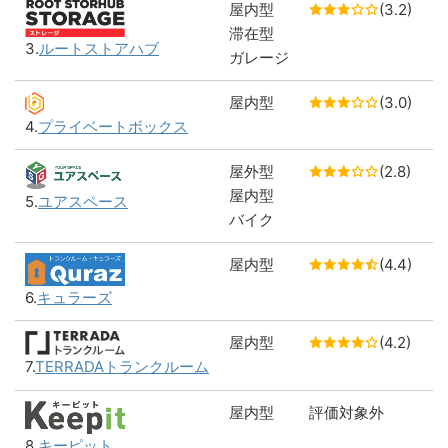
屋内型
(3.2)
2
滞在型
3.
ルートストアハブ
ガレージ
屋内型
(3.0)
1
4.
プライベートボックス
屋外型
(2.8)
1
屋内型
5.
ユアスペース
バイク
屋内型
(4.4)
1
6.
キュラーズ
屋内型
(4.2)
1
7.
TERRADAトランクルーム
屋内型
評価対象外
1
8.
キーピット