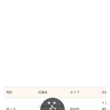
地区
店舗名
タイプ
住所
〒15
ハローストレージ
等々力
屋内型
都世