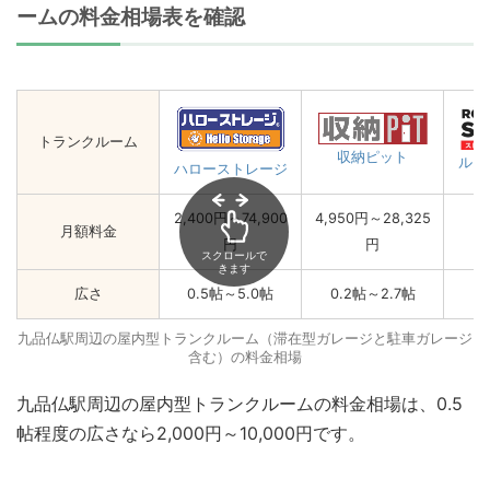
ームの料金相場表を確認
トランクルーム
収納ピット
ルー
ハローストレージ
2,400円～74,900
4,950円～28,325
月額料金
円
円
スクロールで
きます
広さ
0.5帖～5.0帖
0.2帖～2.7帖
九品仏駅周辺の屋内型トランクルーム（滞在型ガレージと駐車ガレージ
含む）の料金相場
九品仏駅周辺の屋内型トランクルームの料金相場は、0.5
帖程度の広さなら2,000円～10,000円です。