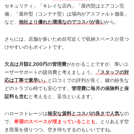
セキュリティ」「キレイな店内」「屋内型はエアコン完
備」「屋外型（コンテナ型）は場内がアスファルト舗装」
など、
他社より優れた環境なのでコスパが良い
から。
さらには、店舗が多いため自宅近くで収納スペースが見つ
けやすいのもポイントです。
欠点は月額2,200円の管理費
がかかることですが、厚いユ
ーザーサポートの提供費と考えましょう。
「スタッフの対
応は丁寧で素早い」
と口コミでの評判が良く、鍵の紛失な
どのトラブル時でも安心です。
管理費に毎月の保険料と保
証料も含む
と考えると、妥当といえます。
ハローストレージは
格安な賃料とコスパの良さで人気
なの
で、
希望のスペースが埋まっていることも
。とりあえず空
き部屋を借りつつ、空き待ちするのもいいですね。