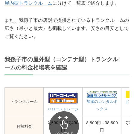
屋内型トランクルーム
に分けて一覧表で紹介します。
また、我孫子市の店舗で提供されているトランクルームの
広さ（最小と最大）も掲載しています。安さの目安として
ご覧ください。
我孫子市の屋外型（コンテナ型）トランクル
ームの料金相場表を確認
トランクルーム
加瀬のレンタルボ
ドッ
ックス
ハローストレージ
2,500円～37,400
8,800円～38,500
7,7
月額料金
円
円
スクロールで