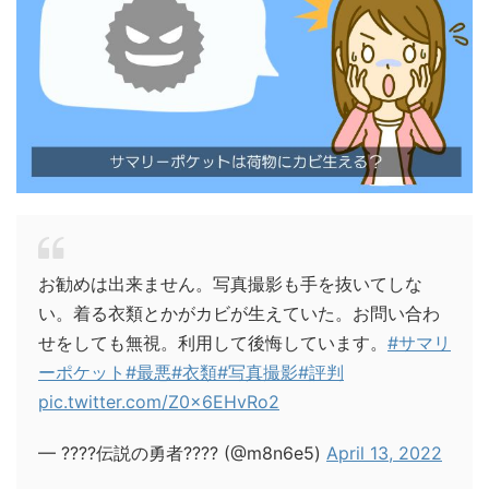
お勧めは出来ません。写真撮影も手を抜いてしな
い。着る衣類とかがカビが生えていた。お問い合わ
せをしても無視。利用して後悔しています。
#サマリ
ーポケット
#最悪
#衣類
#写真撮影
#評判
pic.twitter.com/Z0x6EHvRo2
— ????伝説の勇者???? (@m8n6e5)
April 13, 2022