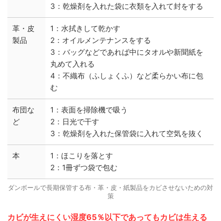
3：乾燥剤を入れた袋に衣類を入れて封をする
革・皮
1：水拭きして乾かす
製品
2：オイルメンテナンスをする
3：バッグなどであれば中にタオルや新聞紙を
丸めて入れる
4：不織布（ふしょくふ）など柔らかい布に包
む
布団な
1：表面を掃除機で吸う
ど
2：日光で干す
3：乾燥剤を入れた保管袋に入れて空気を抜く
本
1：ほこりを落とす
2：1冊ずつ袋で包む
ダンボールで長期保管する布・革・皮・紙製品をカビさせないための対
策
カビが生えにくい湿度65％以下であってもカビは生える