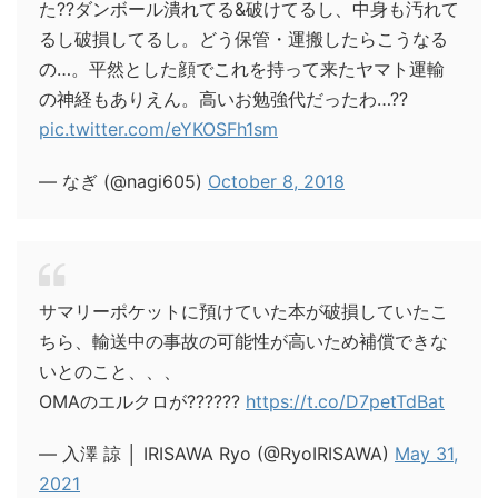
た??ダンボール潰れてる&破けてるし、中身も汚れて
るし破損してるし。どう保管・運搬したらこうなる
の…。平然とした顔でこれを持って来たヤマト運輸
の神経もありえん。高いお勉強代だったわ…??
pic.twitter.com/eYKOSFh1sm
— なぎ (@nagi605)
October 8, 2018
サマリーポケットに預けていた本が破損していたこ
ちら、輸送中の事故の可能性が高いため補償できな
いとのこと、、、
OMAのエルクロが??????
https://t.co/D7petTdBat
— 入澤 諒 │ IRISAWA Ryo (@RyoIRISAWA)
May 31,
2021