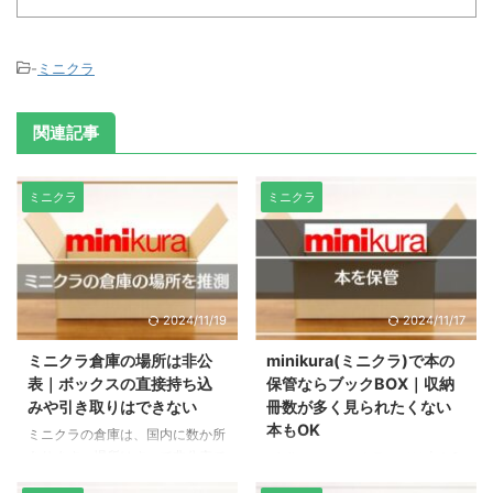
-
ミニクラ
関連記事
ミニクラ
ミニクラ
2024/11/19
2024/11/17
ミニクラ倉庫の場所は非公
minikura(ミニクラ)で本の
表｜ボックスの直接持ち込
保管ならブックBOX｜収納
みや引き取りはできない
冊数が多く見られたくない
本もOK
ミニクラの倉庫は、国内に数か所
あります。場所はすべて非公表で
minikura（ミニクラ）では本を2
すが、着払い伝票や過去の情報か
プラン4種のボックスで保管でき