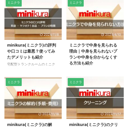
ら倉庫の場所を推測しました。
ますが、HAKOプランとMONOプ
ミニクラ
ミニクラ
minikuraの倉庫の場所は未公表な
ランで利用できるブックBOXがお
ので直接ボックスの持ち込みや取
すすめ。 BOXボックスはコスパ
り出しはできない ミニクラは、
が良く、MONOプランでの保管
セキュリティの関係で倉庫の場所
なら全冊撮影するので1冊単位で
を公表していません。そのため、
取り出しができるなど、とても便
2024/11/8
2024/4/10
倉庫に直接ボックスを持ち込んだ
利です。 BOXボックス1箱に入る
り引き取りに行くことはできませ
冊数はライバル他社より多いの
minikura(ミニクラ)の評判
ミニクラで中身を見られる
ん。 minikuraでは、倉庫から取
で、少ないボックス数で保管が完
や口コミは最悪？使ってみ
理由｜中身を見られないプ
り出すときに配送料がかかりま
了。2箱・3箱と増えるほどに、
たデメリットも紹介
ランや中身を分からなくす
す。直接取りに行けたら節約にな
節約できますよ♪ ここでは、ブッ
る方法も紹介
宅配型トランクルームのミニク
りますが、残念ながらそうもいき
クBOXの収納力や料金を詳しく紹
ラ/minikuraを使ってみた口コミ
ミニクラには、スタッフに箱の中
ません。 なお、ボックスに同梱
介します。 Libraryボックス（廃
評判を調査して、悪い評判と良い
身を見られるプランと中身を見ら
される着払い伝票 ...
止）について Library（ ...
評判をそれぞれ傾向別にまとめま
れないプランがあります。また、
ミニクラ
ミニクラ
した。 minikuraは最悪って本
箱を開封されても中身が見られな
当？トラブルの発生と対応は？と
いようにする方法も紹介します。
いった疑問の解消にお役立てくだ
中身を見られるプランは
さい。 minikura(ミニクラ)の悪い
MONO・クローゼット・クリー
口コミ評判の傾向3つ！最悪と噂
ニングの3つ ONOプラン・クロ
2024/11/18
2024/11/17
の原因は荷物の紛失トラブル 紛
ーゼットプラン・クリーニングパ
失があった 破損があった 取り出
ックプランで保管すると、箱の中
minikura(ミニクラ)の解
minikura(ミニクラ)のクリ
し日数がかかる minikura（ミニ
身を見られます。クローゼットと