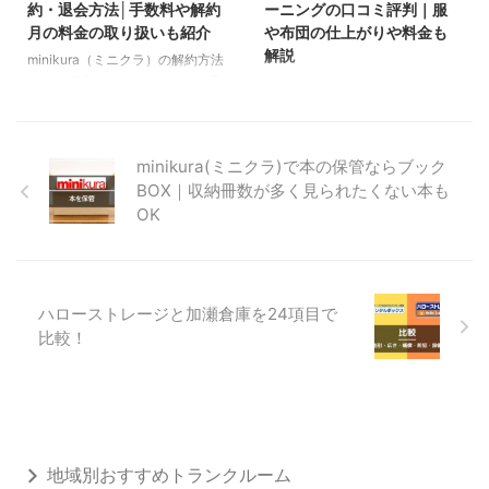
約・退会方法│手数料や解約
ーニングの口コミ評判｜服
クラ）の悪い口コミ評判を
クリーニングパックは衣類を対象
月の料金の取り扱いも紹介
や布団の仕上がりや料金も
SNS（X（旧ツイッター）で調査
としているので見られても平気。
解説
minikura（ミニクラ）の解約方法
して、傾向を分析しました。 全
しかし、MONOプランは広い用
は、保管中のボックスをすべて取
宅配型トランクルームの
体的な傾向としては、ミニクラに
途で保管できるため、人に見られ
り出すだけ。特別な手続きはあり
minikura（ミニクラ）では、服や
...
たくないアイテムを保管するにも
ません。 解約日は、すべてのボ
布団をクリーニングオプションで
かかわらず、うっかり申し込んで
ックスが倉庫から搬出された日で
服や布団を洗えます。 洗いを担
し ...
minikura(ミニクラ)で本の保管ならブック
す。 解約手数料は無料ですが、
当するのはクリーニング専門店な
BOX｜収納冊数が多く見られたくない本も
ボックスの取り出し手数料がかか
ので、汚れ落ちへの不満はありま
ります。また、解約月の利用料金
OK
せん。クリーニングした服や布団
は満額支払います。日割り計算は
はそのままminikura（ミニクラ）
ありません。 ここでは、
で引き続き保管するので、保管付
minikura（ミニクラ）の解約方法
き宅配クリーニングとして使うこ
から解約で発生する料金をまとめ
とできます。 ただし、入庫～ク
ハローストレージと加瀬倉庫を24項目で
ました。お得な解約タイミングも
リーニング～取り出し配送の一連
比較！
紹介しています。 minikura（ミ
の日数は1ヶ月ほどかかるので、
ニクラ）の口コミ評判
保管を前提としたクリーニングで
minikura（ミニクラ）解約の基本
あることに注意しましょう。 そ
情報 解約方 ...
のため、季節の変わり目にクロー
ゼットの服や布団を入れ ...
地域別おすすめトランクルーム