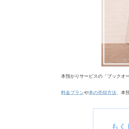
本預かりサービスの「ブックオーシャ
料金プラン
や
本の売却方法
、本
もく