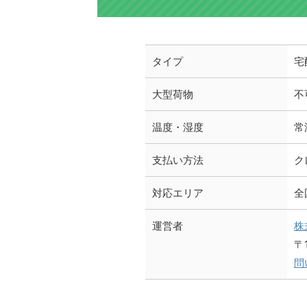
タイプ
宅
大型荷物
不
温度・湿度
常
支払い方法
ク
対応エリア
全
運営者
株
〒
問