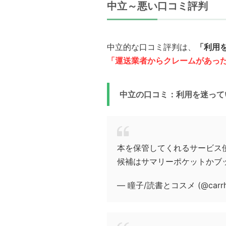
中立～悪い口コミ評判
中立的な口コミ評判は、
「利用
「運送業者からクレームがあっ
中立の口コミ：利用を迷って
本を保管してくれるサービス
候補はサマリーポケットかブ
— 瞳子/読書とコスメ (@carrh